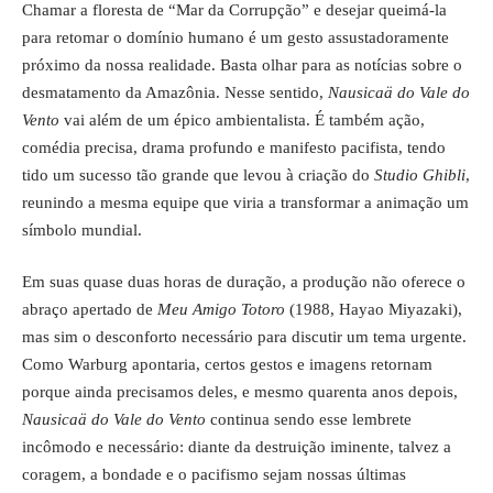
Chamar a floresta de “Mar da Corrupção” e desejar queimá-la
para retomar o domínio humano é um gesto assustadoramente
próximo da nossa realidade. Basta olhar para as notícias sobre o
desmatamento da Amazônia. Nesse sentido,
Nausicaä do Vale do
Vento
vai além de um épico ambientalista. É também ação,
comédia precisa, drama profundo e manifesto pacifista, tendo
tido um sucesso tão grande que levou à criação do
Studio Ghibli
,
reunindo a mesma equipe que viria a transformar a animação um
símbolo mundial.
Em suas quase duas horas de duração, a produção não oferece o
abraço apertado de
Meu Amigo Totoro
(1988, Hayao Miyazaki),
mas sim o desconforto necessário para discutir um tema urgente.
Como Warburg apontaria, certos gestos e imagens retornam
porque ainda precisamos deles, e mesmo quarenta anos depois,
Nausicaä do Vale do Vento
continua sendo esse lembrete
incômodo e necessário: diante da destruição iminente, talvez a
coragem, a bondade e o pacifismo sejam nossas últimas