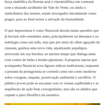
força simbólica da floresta azul e claustrofóbica em contraste
com o dourado acolhedor do Vale do Vento, ou ainda o
simbolismos dos insetos, sendo enxergados inicialmente como
pragas, para ao final serem a salvação da humanidade.
O que impressiona é como
Nausicaä
aborda tantas questões que
já haviam sido estudadas antes, principalmente na literatura e na
mitologia como um todo, mas que por meio do olhar aguçado do
cineasta, ganhou uma nova vida, atualizando arquétipos
universais em sua heroína, ao mesmo tempo que dialoga tanto
com contos de fadas e lendas japonesas. A pequena raposa que
acompanha Nausicaä ecoa figuras míticas tradicionais, enquanto
a jornada da protagonista se constrói como um conto moderno
sobre coragem, empatia, preservação ambiental e sacrifício. O
público jovem pode se encantar com os visuais esplêndidos e as
sequências de ação bem coreografadas, mas são os adultos que
captam o peso filosófico da narrativa.