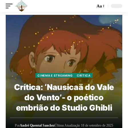
Aa
CINEMA E STREAMING
CRÍTICA
Crítica: ‘Nausicaä do Vale
do Vento’- o poético
embrião do Studio Ghibli
Por
André Quental Sanchez
Última Atualização 18 de setembro de 2025