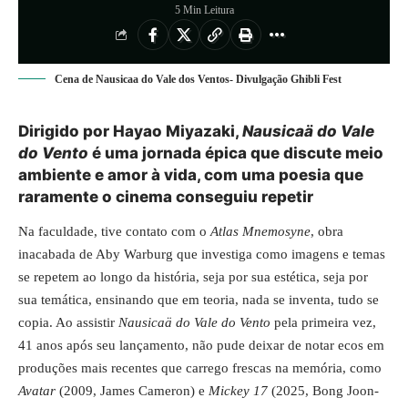
5 Min Leitura
Cena de Nausicaa do Vale dos Ventos- Divulgação Ghibli Fest
Dirigido por Hayao Miyazaki,
Nausicaä do Vale
do Vento
é uma jornada épica que discute meio
ambiente e amor à vida, com uma poesia que
raramente o cinema conseguiu repetir
Na faculdade, tive contato com o
Atlas Mnemosyne
, obra
inacabada de Aby Warburg que investiga como imagens e temas
se repetem ao longo da história, seja por sua estética, seja por
sua temática, ensinando que em teoria, nada se inventa, tudo se
copia. Ao assistir
Nausicaä do Vale do Vento
pela primeira vez,
41 anos após seu lançamento, não pude deixar de notar ecos em
produções mais recentes que carrego frescas na memória, como
Avatar
(2009, James Cameron) e
Mickey 17
(2025, Bong Joon-