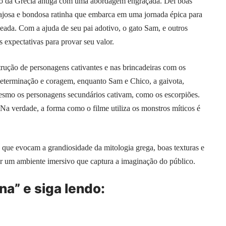
o da Grécia antiga com uma abordagem engraçada. Dei boas
rajosa e bondosa ratinha que embarca em uma jornada épica para
deada. Com a ajuda de seu pai adotivo, o gato Sam, e outros
 expectativas para provar seu valor.
rução de personagens cativantes e nas brincadeiras com os
determinação e coragem, enquanto Sam e Chico, a gaivota,
esmo os personagens secundários cativam, como os escorpiões.
Na verdade, a forma como o filme utiliza os monstros míticos é
 que evocam a grandiosidade da mitologia grega, boas texturas e
iar um ambiente imersivo que captura a imaginação do público.
ina” e siga lendo: