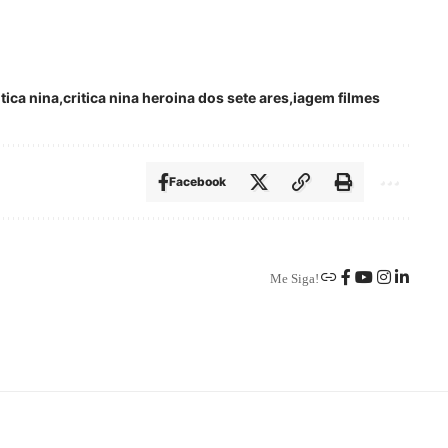
itica nina
critica nina heroina dos sete ares
iagem filmes
Facebook
Me Siga!