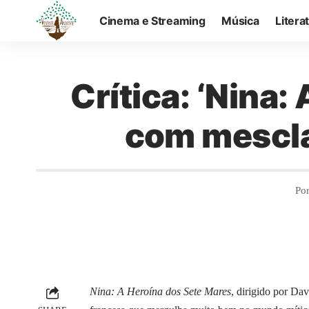
Cinema e Streaming
Música
Litera
Crítica: ‘Nina
com mescla
Po
Nina: A Heroína dos Sete Mares
, dirigido por Da