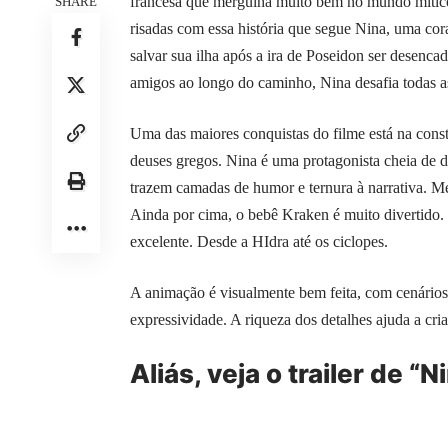
francesa que mergulha muito bem no mundo mític
SHARE
risadas com essa história que segue Nina, uma co
salvar sua ilha após a ira de Poseidon ser desenca
amigos ao longo do caminho, Nina desafia todas as
Uma das maiores conquistas do filme está na const
deuses gregos. Nina é uma protagonista cheia de 
trazem camadas de humor e ternura à narrativa. M
Ainda por cima, o bebê Kraken é muito divertido. 
excelente. Desde a HIdra até os ciclopes.
A animação é visualmente bem feita, com cenários
expressividade. A riqueza dos detalhes ajuda a cr
Aliás, veja o trailer de “N