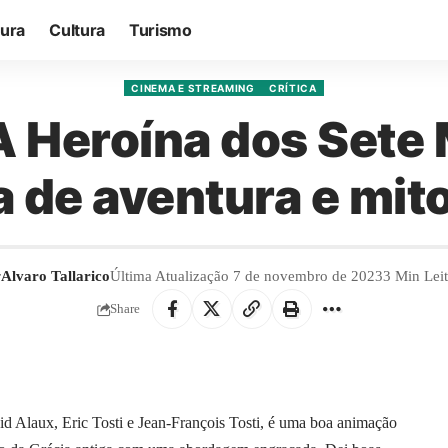
tura
Cultura
Turismo
CINEMA E STREAMING
CRÍTICA
: A Heroína dos Sete
 de aventura e mito
r
Alvaro Tallarico
Última Atualização 7 de novembro de 2023
3 Min Lei
Share
vid Alaux, Eric Tosti e Jean-François Tosti, é uma boa animação