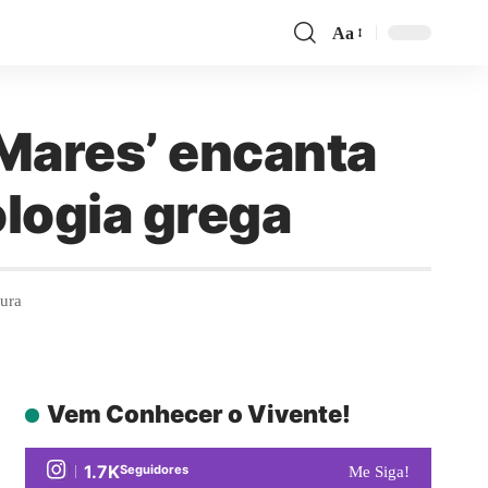
Aa
 Mares’ encanta
logia grega
tura
Vem Conhecer o Vivente!
1.7K
Seguidores
Me Siga!