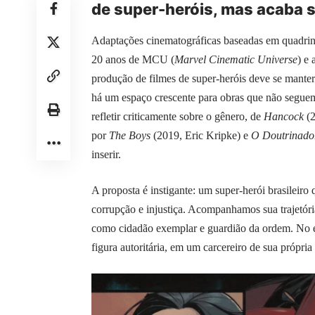
de super-heróis, mas acaba s
Adaptações cinematográficas baseadas em quadrin
20 anos de MCU (
Marvel Cinematic Universe
) e
produção de filmes de super-heróis deve se manter
há um espaço crescente para obras que não seguem a
refletir criticamente sobre o gênero, de
Hancock
(2
por
The Boys
(2019, Eric Kripke) e
O Doutrinado
inserir.
A proposta é instigante: um super-herói brasileir
corrupção e injustiça. Acompanhamos sua trajetória
como cidadão exemplar e guardião da ordem. No en
figura autoritária, em um carcereiro de sua própri