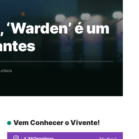
al, ‘Warden’ é um
antes
eitura
Vem Conhecer o Vivente!
1.7K
Seguidores
Me Siga!