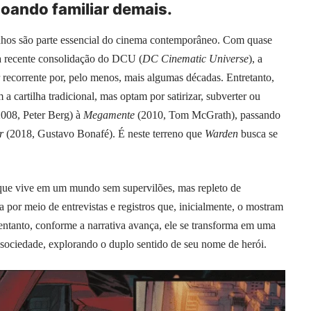
oando familiar demais.
hos são parte essencial do cinema contemporâneo. Com quase
 a recente consolidação do DCU (
DC Cinematic Universe
), a
 recorrente por, pelo menos, mais algumas décadas. Entretanto,
 cartilha tradicional, mas optam por satirizar, subverter ou
008, Peter Berg) à
Megamente
(2010, Tom McGrath), passando
r
(2018, Gustavo Bonafé). É neste terreno que
Warden
busca se
o que vive em um mundo sem supervilões, mas repleto de
 por meio de entrevistas e registros que, inicialmente, o mostram
tanto, conforme a narrativa avança, ele se transforma em uma
a sociedade, explorando o duplo sentido de seu nome de herói.