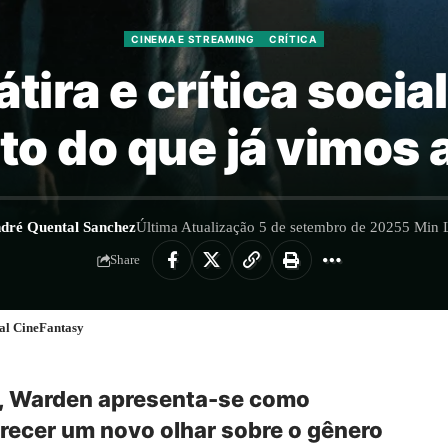
CINEMA E STREAMING
CRÍTICA
átira e crítica soci
ato do que já vimos 
dré Quental Sanchez
Última Atualização 5 de setembro de 2025
5 Min L
Share
al CineFantasy
s, Warden apresenta-se como
ecer um novo olhar sobre o gênero