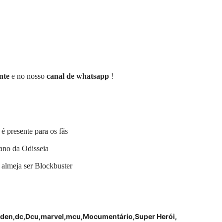
nte
e no nosso
canal de whatsapp
!
é presente para os fãs
mano da Odisseia
 almeja ser Blockbuster
rden
dc
Dcu
marvel
mcu
Mocumentário
Super Herói