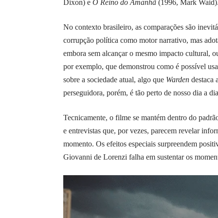
Dixon) e
O Reino do Amanhã
(1996, Mark Waid)
No contexto brasileiro, as comparações são inevit
corrupção política como motor narrativo, mas adota
embora sem alcançar o mesmo impacto cultural, o
por exemplo, que demonstrou como é possível usar 
sobre a sociedade atual, algo que
Warden
destaca a
perseguidora, porém, é tão perto de nosso dia a di
Tecnicamente, o filme se mantém dentro do padrão
e entrevistas que, por vezes, parecem revelar inf
momento. Os efeitos especiais surpreendem positiv
Giovanni de Lorenzi falha em sustentar os momen