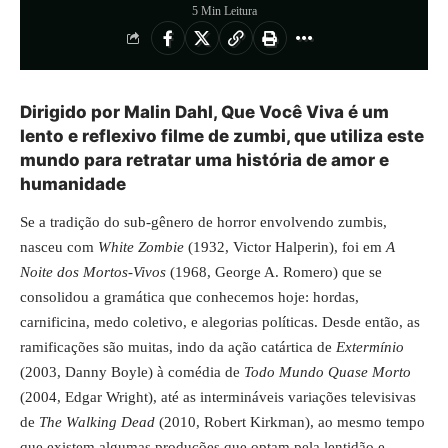
5 Min Leitura
Dirigido por Malin Dahl, Que Você Viva é um
lento e reflexivo filme de zumbi, que utiliza este
mundo para retratar uma história de amor e
humanidade
Se a tradição do sub-gênero de horror envolvendo zumbis,
nasceu com
White Zombie
(1932, Victor Halperin), foi em
A
Noite dos Mortos-Vivos
(1968, George A. Romero) que se
consolidou a gramática que conhecemos hoje: hordas,
carnificina, medo coletivo, e alegorias políticas. Desde então, as
ramificações são muitas, indo da ação catártica de
Extermínio
(2003, Danny Boyle) à comédia de
Todo Mundo Quase Morto
(2004, Edgar Wright), até as intermináveis variações televisivas
de
The Walking Dead
(2010, Robert Kirkman), ao mesmo tempo
que existem algumas produções que optam pela lentidão e