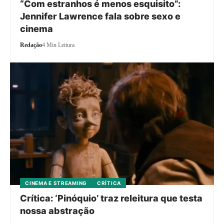
“Com estranhos é menos esquisito”:
Jennifer Lawrence fala sobre sexo e
cinema
Redação
4 Min Leitura
CINEMA E STREAMING
CRÍTICA
Crítica: ‘Pinóquio’ traz releitura que testa
nossa abstração