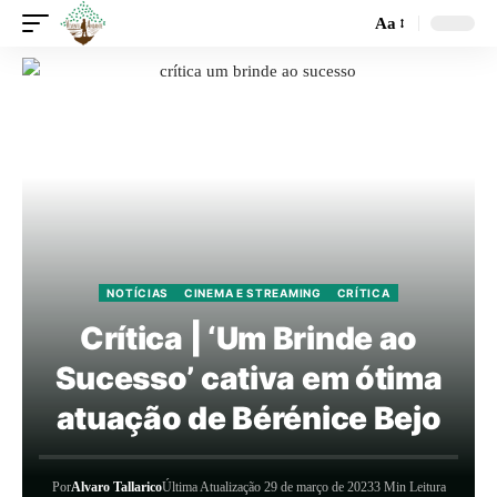
Aa
NOTÍCIAS
CINEMA E STREAMING
CRÍTICA
Crítica | ‘Um Brinde ao
Sucesso’ cativa em ótima
atuação de Bérénice Bejo
Por
Alvaro Tallarico
Última Atualização 29 de março de 2023
3 Min Leitura