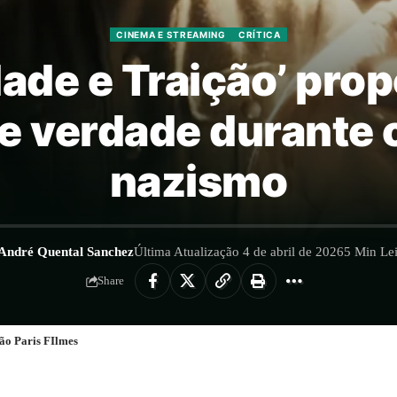
CINEMA E STREAMING
CRÍTICA
rdade e Traição’ pro
 e verdade durante 
nazismo
André Quental Sanchez
Última Atualização 4 de abril de 2026
5 Min Lei
Share
ão Paris FIlmes