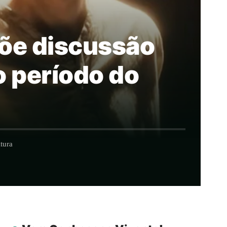
põe discussão
o período do
tura