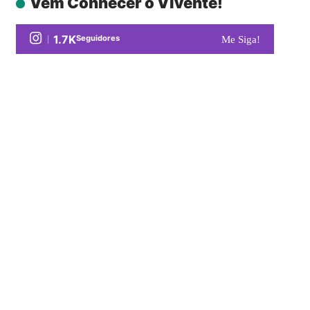
Vem Conhecer o Vivente!
1.7K
Seguidores
Me Siga!