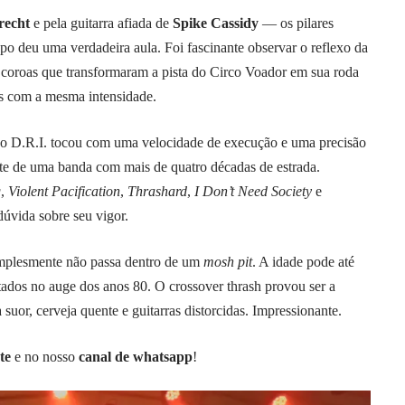
recht
e pela guitarra afiada de
Spike Cassidy
— os pilares
o deu uma verdadeira aula. Foi fascinante observar o reflexo da
, coroas que transformaram a pista do Circo Voador em sua roda
os com a mesma intensidade.
 o D.R.I. tocou com uma velocidade de execução e uma precisão
te de uma banda com mais de quatro décadas de estrada.
g
,
Violent Pacification
,
Thrashard
,
I Don’t Need Society
e
dúvida sobre seu vigor.
implesmente não passa dentro de um
mosh pit
. A idade pode até
ltados no auge dos anos 80. O crossover thrash provou ser a
uor, cerveja quente e guitarras distorcidas. Impressionante.
te
e no nosso
canal de whatsapp
!