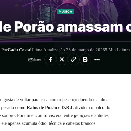
MÚSICA
s de Porão amassam 
Por
Cadu Costa
Última Atualização 23 de março de 2026
5 Min Leitura
Share
em gosta de voltar para casa com o pescoço doendo e a alma
om pesado como
Ratos de Porão
e
D.R.I.
dividem o palco do
sonoro. Foi um encontro visceral entre gerações e atitudes,
ele apenas acumula ódio, técnica e cabelos brancos.