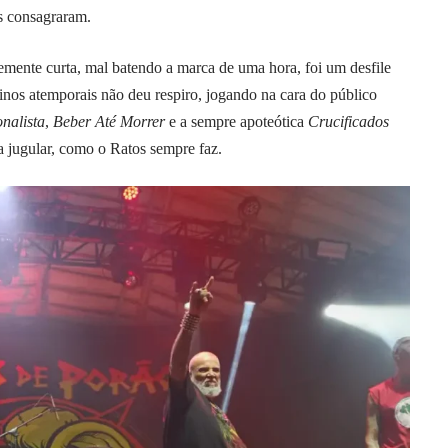
s consagraram.
emente curta, mal batendo a marca de uma hora, foi um desfile
 hinos atemporais não deu respiro, jogando na cara do público
nalista
,
Beber Até Morrer
e a sempre apoteótica
Crucificados
na jugular, como o Ratos sempre faz.