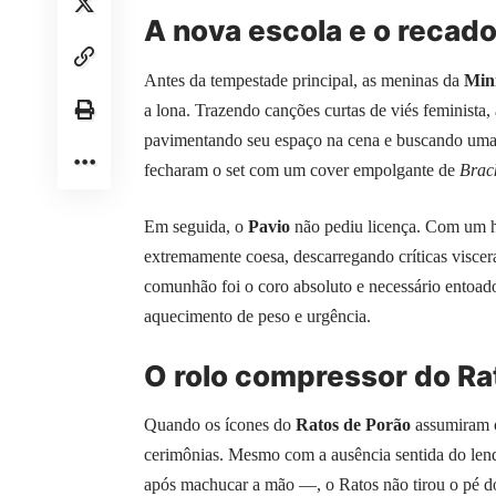
A nova escola e o recad
Antes da tempestade principal, as meninas da
Mini
a lona. Trazendo canções curtas de viés feminista
pavimentando seu espaço na cena e buscando uma 
fecharam o set com um cover empolgante de
Brac
Em seguida, o
Pavio
não pediu licença. Com um h
extremamente coesa, descarregando críticas visce
comunhão foi o coro absoluto e necessário entoado
aquecimento de peso e urgência.
O rolo compressor do Ra
Quando os ícones do
Ratos de Porão
assumiram o
cerimônias. Mesmo com a ausência sentida do lendá
após machucar a mão —, o Ratos não tirou o pé d