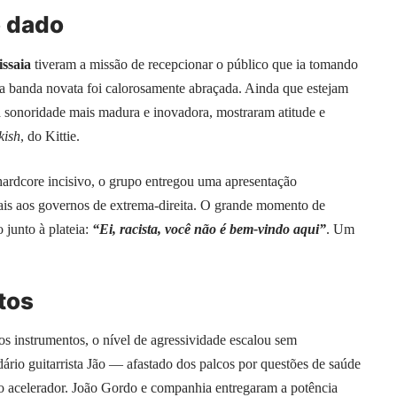
o dado
ssaia
tiveram a missão de recepcionar o público que ia tomando
, a banda novata foi calorosamente abraçada. Ainda que estejam
sonoridade mais madura e inovadora, mostraram atitude e
kish
, do Kittie.
ardcore incisivo, o grupo entregou uma apresentação
rais aos governos de extrema-direita. O grande momento de
 junto à plateia:
“Ei, racista, você não é bem-vindo aqui”
. Um
tos
s instrumentos, o nível de agressividade escalou sem
rio guitarrista Jão — afastado dos palcos por questões de saúde
o acelerador. João Gordo e companhia entregaram a potência