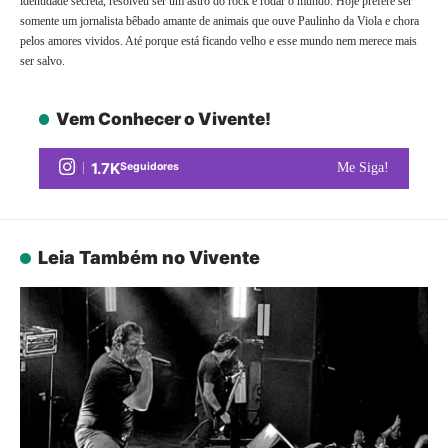
identidade secreta, resolveu ser um astro do rock e rodar o mundo. Hoje prefere ser
somente um jornalista bêbado amante de animais que ouve Paulinho da Viola e chora
pelos amores vividos. Até porque está ficando velho e esse mundo nem merece mais
ser salvo.
Vem Conhecer o Vivente!
1.7K
Seguidores
Me Siga!
Leia Também no Vivente