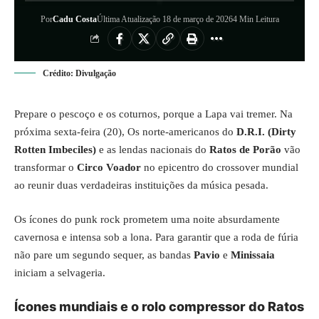
Por
Cadu Costa
Última Atualização 18 de março de 2026
4 Min Leitura
Crédito: Divulgação
Prepare o pescoço e os coturnos, porque a Lapa vai tremer. Na
próxima sexta-feira (20), Os norte-americanos do
D.R.I. (Dirty
Rotten Imbeciles)
e as lendas nacionais do
Ratos de Porão
vão
transformar o
Circo Voador
no epicentro do crossover mundial
ao reunir duas verdadeiras instituições da música pesada.
Os ícones do punk rock prometem uma noite absurdamente
cavernosa e intensa sob a lona. Para garantir que a roda de fúria
não pare um segundo sequer, as bandas
Pavio
e
Minissaia
iniciam a selvageria.
Ícones mundiais e o rolo compressor do Ratos