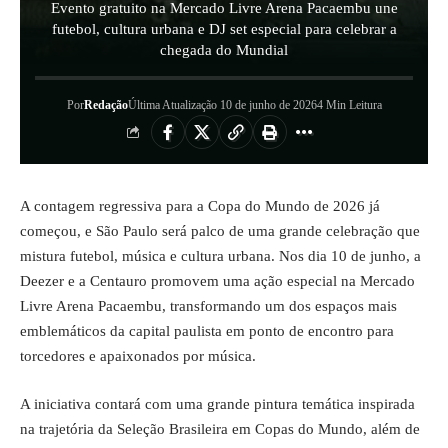
Evento gratuito na Mercado Livre Arena Pacaembu une
futebol, cultura urbana e DJ set especial para celebrar a
chegada do Mundial
Por
Redação
Última Atualização 10 de junho de 2026
4 Min Leitura
A contagem regressiva para a Copa do Mundo de 2026 já
começou, e São Paulo será palco de uma grande celebração que
mistura futebol, música e cultura urbana. Nos dia 10 de junho, a
Deezer e a Centauro promovem uma ação especial na Mercado
Livre Arena Pacaembu, transformando um dos espaços mais
emblemáticos da capital paulista em ponto de encontro para
torcedores e apaixonados por música.
A iniciativa contará com uma grande pintura temática inspirada
na trajetória da Seleção Brasileira em Copas do Mundo, além de