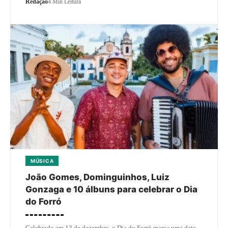
Redação
4 Min Leitura
MÚSICA
João Gomes, Dominguinhos, Luiz
Gonzaga e 10 álbuns para celebrar o Dia
do Forró
Celebrado em 13 de dezembro, o Dia do Forró marca uma data