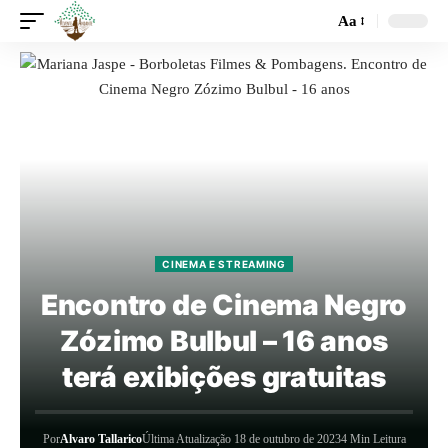
Aa
CINEMA E STREAMING
Encontro de Cinema Negro
Zózimo Bulbul – 16 anos
terá exibições gratuitas
Por
Alvaro Tallarico
Última Atualização 18 de outubro de 2023
4 Min Leitura