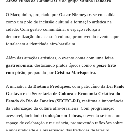
Afoxé Filhos de Gandhi-RJ
e do grupo
Samba Dandara
.
O Macquinho, projetado por
Oscar Niemeyer
, se consolida
como um polo de inclusão cultural e formação artística na
cidade. Com gestão comunitária, o espaço reforça a
democratização do acesso à cultura, promovendo eventos que
fortalecem a identidade afro-brasileira.
Além das atrações artísticas, o evento conta com uma
feira
gastronômica
, destacando pratos típicos como o
peixe frito
com pirão
, preparado por
Cristina Marisqueira
.
A iniciativa da
Diotima Produções
, com patrocínio da
Lei Paulo
Gustavo
e da
Secretaria de Cultura e Economia Criativa do
Estado do Rio de Janeiro (SECEC-RJ)
, reafirma a importância
da valorização da cultura afro-brasileira. Com programação
acessível, incluindo
tradução em Libras
, o evento se torna um
espaço de celebração e resistência, promovendo reflexões sobre
a ancestralidade e a preservação das tradições de terreiro.