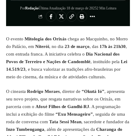
Por
Redação
Última Atualização 18 de março de 2025
2 Min Leitura
O evento
Mitologia dos Orixás
chega ao Macquinho, no Morro
do Palácio, em
Niterói
, no dia
23 de março
, das
17h às 21h30
,
com entrada franca. A iniciativa celebra o
Dia Nacional dos
Povos de Terreiro e Nações de Candomblé
, instituído pela
Lei
14.519/23
, e busca valorizar as tradições afro-brasileiras por
meio do cinema, da música e de atividades culturais.
O cineasta
Rodrigo Moraes
, diretor de
“Okutá Ió”
, apresenta
seu novo projeto, que resgata narrativas sobre os Orixás, em
parceria com o
Afoxé Filhos de Gandhi-RJ
. A programação
inclui a exibição do filme
“Exu Mensageiro”
, seguida de uma
roda de conversa com
Tata Sessi Mean
, sacerdote e fundador da
Inzo Tumbenganga
, além de apresentações da
Charanga do