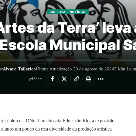
CULTURA
NOTÍCIAS
rtes da Terra’ leva
à Escola Municipal 
or
Alvaro Tallarico
Última Atualização 20 de agosto de 2024
3 Min Leitu
Share
ng Leblon e a ONG Parceiros da Educação Rio, a exposição
 alunos um pouco da rica diversidade da produção artística