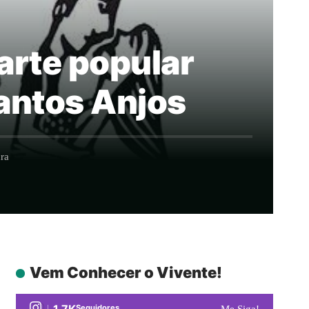
 arte popular
Santos Anjos
ra
Vem Conhecer o Vivente!
1.7K
Seguidores
Me Siga!