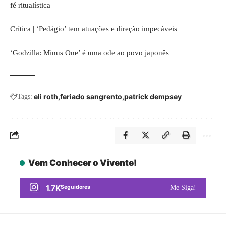
fé ritualística
Crítica | ‘Pedágio’ tem atuações e direção impecáveis
‘Godzilla: Minus One’ é uma ode ao povo japonês
eli roth
feriado sangrento
patrick dempsey
Tags:
Vem Conhecer o Vivente!
1.7K
Seguidores
Me Siga!