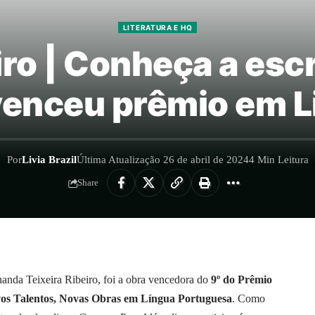
LITERATURA E HQ
ro | Conheça a escri
venceu prêmio em L
Por
Livia Brazil
Última Atualização 26 de abril de 2024
4 Min Leitura
Share
rnanda Teixeira Ribeiro, foi a obra vencedora do
9º do Prêmio
s Talentos, Novas Obras em Língua Portuguesa
. Como