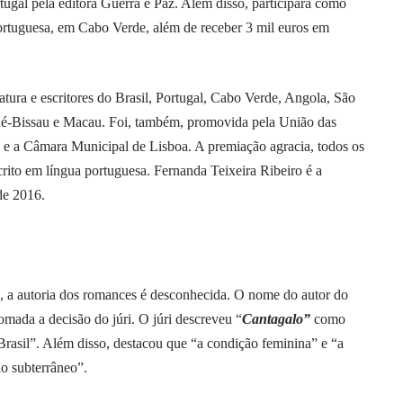
rtugal pela editora Guerra e Paz. Além disso, participará como
ortuguesa, em Cabo Verde, além de receber 3 mil euros em
ratura e escritores do Brasil, Portugal, Cabo Verde, Angola, São
é-Bissau e Macau. Foi, também, promovida pela União das
 a Câmara Municipal de Lisboa. A premiação agracia, todos os
crito em língua portuguesa. Fernanda Teixeira Ribeiro é a
de 2016.
o, a autoria dos romances é desconhecida. O nome do autor do
mada a decisão do júri. O júri descreveu “
Cantagalo”
como
rasil”. Além disso, destacou que “a condição feminina” e “a
io subterrâneo”.