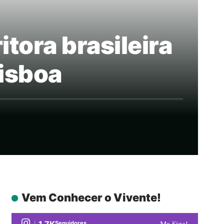
tora brasileira
isboa
Vem Conhecer o Vivente!
1.7K
Seguidores
Me Siga!