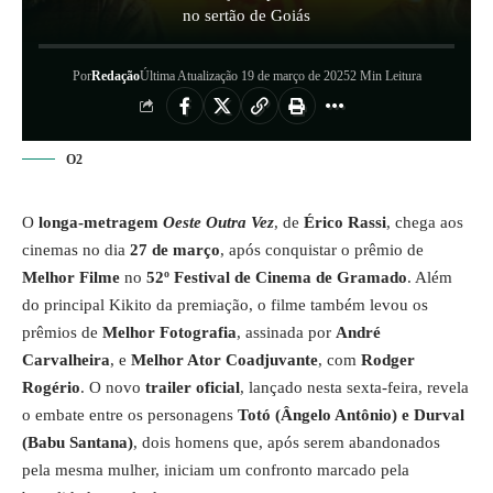
no sertão de Goiás
Por
Redação
Última Atualização 19 de março de 2025
2 Min Leitura
O2
O
longa-metragem
Oeste Outra Vez
, de
Érico Rassi
, chega aos
cinemas no dia
27 de março
, após conquistar o prêmio de
Melhor Filme
no
52º Festival de Cinema de Gramado
. Além
do principal Kikito da premiação, o filme também levou os
prêmios de
Melhor Fotografia
, assinada por
André
Carvalheira
, e
Melhor Ator Coadjuvante
, com
Rodger
Rogério
. O novo
trailer oficial
, lançado nesta sexta-feira, revela
o embate entre os personagens
Totó (Ângelo Antônio) e Durval
(Babu Santana)
, dois homens que, após serem abandonados
pela mesma mulher, iniciam um confronto marcado pela