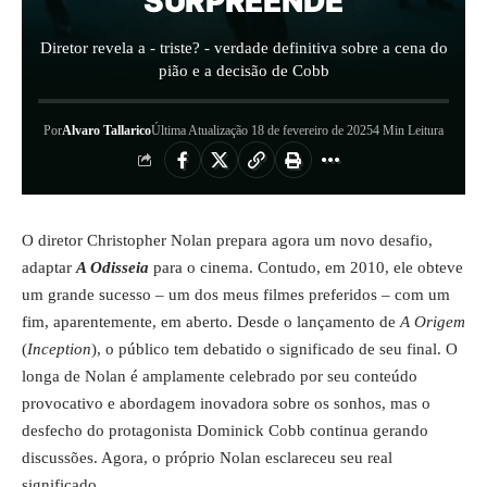
SURPREENDE
Diretor revela a - triste? - verdade definitiva sobre a cena do
pião e a decisão de Cobb
Por
Alvaro Tallarico
Última Atualização 18 de fevereiro de 2025
4 Min Leitura
O diretor Christopher Nolan prepara agora um novo desafio,
adaptar
A Odisseia
para o cinema
. Contudo, em 2010, ele obteve
um grande sucesso – um dos meus filmes preferidos – com um
fim, aparentemente, em aberto. Desde o lançamento de
A Origem
(
Inception
), o público tem debatido o significado de seu final. O
longa de Nolan é amplamente celebrado por seu conteúdo
provocativo e abordagem inovadora sobre os sonhos, mas o
desfecho do protagonista Dominick Cobb continua gerando
discussões. Agora, o próprio Nolan esclareceu seu real
significado.