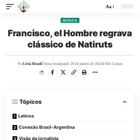
Aa
MÚSICA
Francisco, el Hombre regrava
clássico de Natiruts
Por
Livia Brazil
Última Atualização 28 de janeiro de 2024
4 Min Leitura
Tópicos
Latinos
Conexão Brasil-Argentina
Visão da jornalista