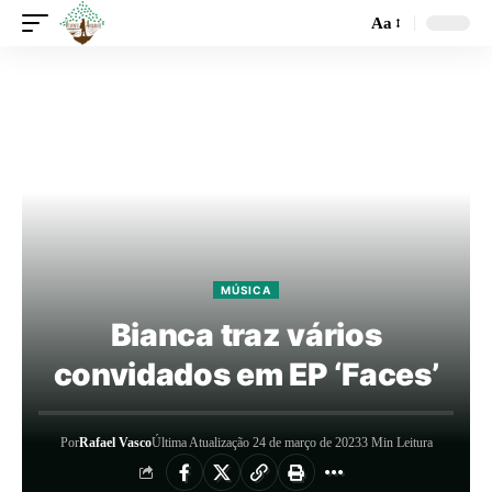
Aa
MÚSICA
Bianca traz vários
convidados em EP ‘Faces’
Por
Rafael Vasco
Última Atualização 24 de março de 2023
3 Min Leitura