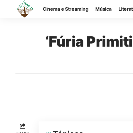
Cinema e Streaming
Música
Litera
‘Fúria Primit