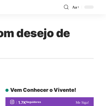
Aa
 com desejo de
Vem Conhecer o Vivente!
1.7K
Seguidores
Me Siga!