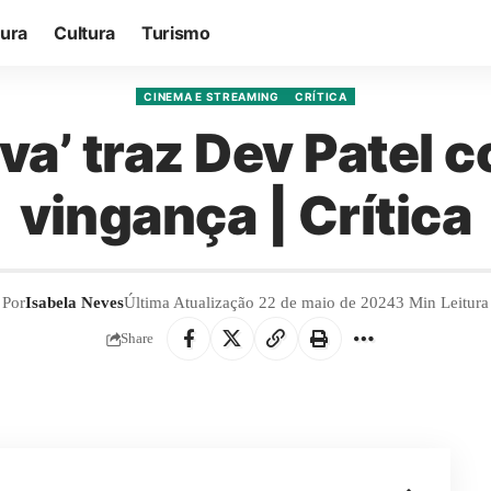
tura
Cultura
Turismo
CINEMA E STREAMING
CRÍTICA
iva’ traz Dev Patel
vingança | Crítica
Por
Isabela Neves
Última Atualização 22 de maio de 2024
3 Min Leitura
Share