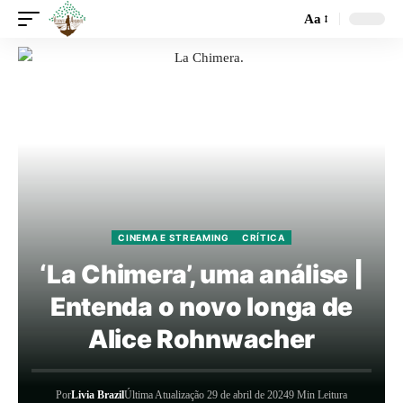
Aa
CINEMA E STREAMING
CRÍTICA
‘La Chimera’, uma análise |
Entenda o novo longa de
Alice Rohnwacher
Por
Livia Brazil
Última Atualização 29 de abril de 2024
9 Min Leitura