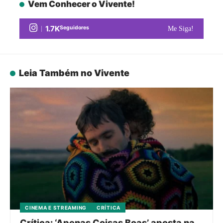
Vem Conhecer o Vivente!
1.7K
Seguidores
Me Siga!
Leia Também no Vivente
CINEMA E STREAMING
CRÍTICA
Crítica: ‘Apenas Coisas Boas’ aposta na