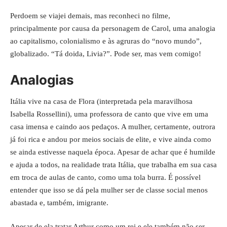
Perdoem se viajei demais, mas reconheci no filme,
principalmente por causa da personagem de Carol, uma analogia
ao capitalismo, colonialismo e às agruras do “novo mundo”,
globalizado. “Tá doida, Livia?”. Pode ser, mas vem comigo!
Analogias
Itália vive na casa de Flora (interpretada pela maravilhosa
Isabella Rossellini), uma professora de canto que vive em uma
casa imensa e caindo aos pedaços. A mulher, certamente, outrora
já foi rica e andou por meios sociais de elite, e vive ainda como
se ainda estivesse naquela época. Apesar de achar que é humilde
e ajuda a todos, na realidade trata Itália, que trabalha em sua casa
em troca de aulas de canto, como uma tola burra. É possível
entender que isso se dá pela mulher ser de classe social menos
abastada e, também, imigrante.
Apesar de ela tratar Arthur como um rei e ele também não ser