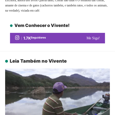
Escritora, autora dos livros Queria tanto, Coisas não ditas e O semitom das coisas,
amante de cinema e de gatos (cachorros também, e também ratos, e todos os animais,
na verdade), viciada em café.
Vem Conhecer o Vivente!
1.7K
Seguidores
Me Siga!
Leia Também no Vivente