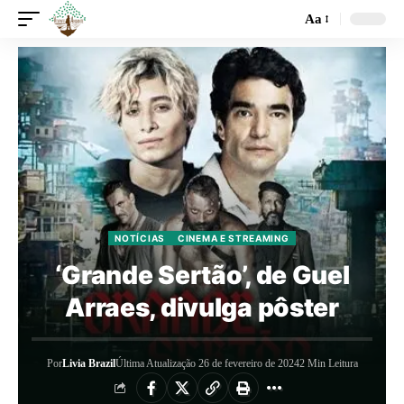
Aa
NOTÍCIAS
CINEMA E STREAMING
‘Grande Sertão’, de Guel
Arraes, divulga pôster
Por
Livia Brazil
Última Atualização 26 de fevereiro de 2024
2 Min Leitura