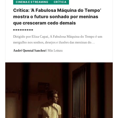
CINEMA E STREAMING
CRÍTICA
Crítica: ‘A Fabulosa Máquina do Tempo’
mostra o futuro sonhado por meninas
que cresceram cedo demais
Dirigido por Eliza Capai, A Fabulosa Máquina do Tempo é um
mergulho nos sonhos, desejos e ilusões das meninas do…
André Quental Sanchez
6 Min Leitura