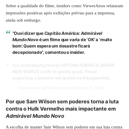
Sobre a qualidade do filme, insiders como ViewerAnon relataram
impressões positivas após exibições prévias para a imprensa,
ainda sob embargo.
“Ouvi dizer que
Capitão América: Admirável
Mundo Novo
é um filme que varia de ‘OK’ a ‘muito
bom’. Quem espera um desastre ficará
decepcionado”, comentou o insider.
I’ve consistently heard CAPTAIN AMERICA: BRAVE
NEW WORLD is OK-to-pretty good. Those
expecting a disaster are gonna be disappointed.
— ViewerAnon (@ViewerAnon)
February 9, 2025
Por que Sam Wilson sem poderes torna a luta
contra o Hulk Vermelho mais impactante em
Admirável Mundo Novo
A escolha de manter Sam Wilson sem poderes em sua luta contra