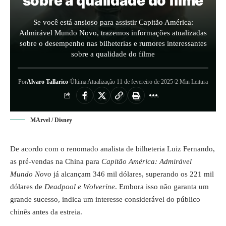
sobre a qualidade do filme
Se você está ansioso para assistir Capitão América:
Admirável Mundo Novo, trazemos informações atualizadas
sobre o desempenho nas bilheterias e rumores interessantes
sobre a qualidade do filme
Por
Alvaro Tallarico
Última Atualização 11 de fevereiro de 2025
2 Min Leitura
MArvel / Disney
De acordo com o renomado analista de bilheteria Luiz Fernando,
as pré-vendas na China para
Capitão América: Admirável
Mundo Novo
já alcançam 346 mil dólares, superando os 221 mil
dólares de
Deadpool e Wolverine
. Embora isso não garanta um
grande sucesso, indica um interesse considerável do público
chinês antes da estreia.