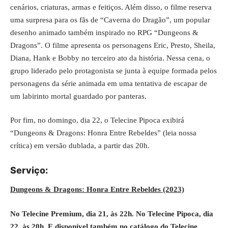
cenários, criaturas, armas e feitiços. Além disso, o filme reserva
uma surpresa para os fãs de “Caverna do Dragão”, um popular
desenho animado também inspirado no RPG “Dungeons &
Dragons”. O filme apresenta os personagens Eric, Presto, Sheila,
Diana, Hank e Bobby no terceiro ato da história. Nessa cena, o
grupo liderado pelo protagonista se junta à equipe formada pelos
personagens da série animada em uma tentativa de escapar de
um labirinto mortal guardado por panteras.
Por fim, no domingo, dia 22, o Telecine Pipoca exibirá
“Dungeons & Dragons: Honra Entre Rebeldes” (
leia nossa
crítica
) em versão dublada, a partir das 20h.
Serviço:
Dungeons & Dragons: Honra Entre Rebeldes (2023)
No
Telecine
Premium, dia 21, às 22h. No Telecine Pipoca, dia
22, às 20h. E disponível também no catálogo do Telecine.