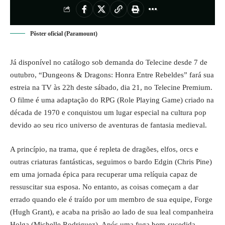
Pôster oficial (Paramount)
Já disponível no catálogo sob demanda do Telecine desde 7 de
outubro, “Dungeons & Dragons: Honra Entre Rebeldes” fará sua
estreia na TV às 22h deste sábado, dia 21, no Telecine Premium.
O filme é uma adaptação do RPG (Role Playing Game) criado na
década de 1970 e conquistou um lugar especial na cultura pop
devido ao seu rico universo de aventuras de fantasia medieval.
A princípio, na trama, que é repleta de dragões, elfos, orcs e
outras criaturas fantásticas, seguimos o bardo Edgin (Chris Pine)
em uma jornada épica para recuperar uma relíquia capaz de
ressuscitar sua esposa. No entanto, as coisas começam a dar
errado quando ele é traído por um membro de sua equipe, Forge
(Hugh Grant), e acaba na prisão ao lado de sua leal companheira
Holga (Michelle Rodriguez). Após uma fuga bem-sucedida,