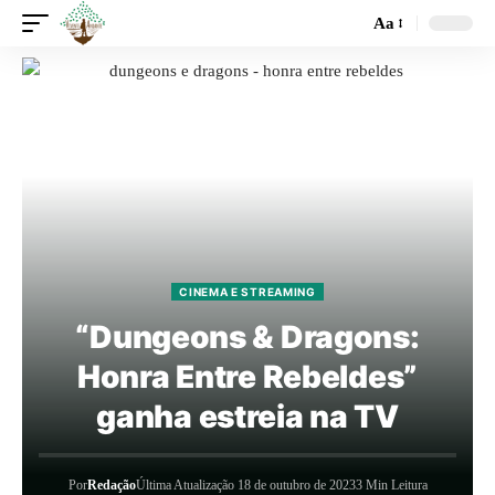
Aa
CINEMA E STREAMING
“Dungeons & Dragons:
Honra Entre Rebeldes”
ganha estreia na TV
Por
Redação
Última Atualização 18 de outubro de 2023
3 Min Leitura