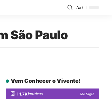
Aa
m São Paulo
Vem Conhecer o Vivente!
1.7K
Seguidores
Me Siga!