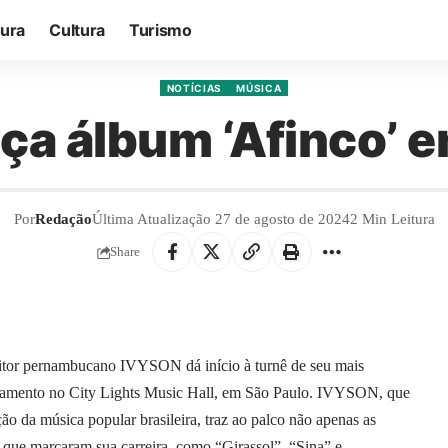
tura
Cultura
Turismo
NOTÍCIAS
MÚSICA
ça álbum ‘Afinco’ e
Por
Redação
Última Atualização 27 de agosto de 2024
2 Min Leitura
Share
ositor pernambucano IVYSON dá início à turnê de seu mais
amento no City Lights Music Hall, em São Paulo. IVYSON, que
o da música popular brasileira, traz ao palco não apenas as
 que marcaram sua carreira, como “Girassol”, “Sina” e