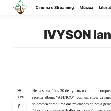
Cinema e Streaming
Música
Litera
IVYSON lan
Nesta sexta-feira, 30 de agosto, o cantor e comp
recente álbum, “AFINCO”, com um show de lanç
SHARE
se destaca como uma das revelações da nova geraçã
faixas de seu novo trabalho, mas também sucessos