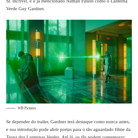
Sr. Incrível, e o já mencionado Nathan Fillion como o Lanterna
Verde Guy Gardner.
WB Pictures
Se depender do trailer, Gardner terá destaque como nunca antes,
e sua introdução pode abrir portas para o tão aguardado filme da
Tropa dos Lanternas Verdes. Até lá, os fãs podem comemorar: