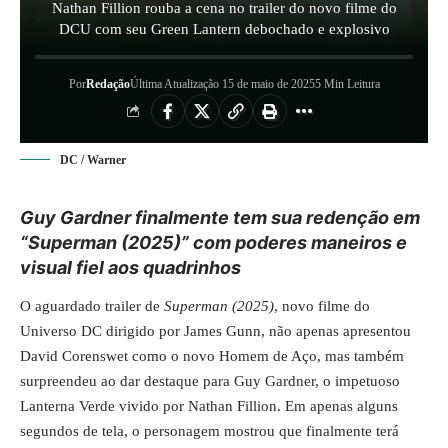
Nathan Fillion rouba a cena no trailer do novo filme do
DCU com seu Green Lantern debochado e explosivo
Por
Redação
Última Atualização 15 de maio de 2025
5 Min Leitura
DC / Warner
Guy Gardner finalmente tem sua redenção em
“Superman (2025)” com poderes maneiros e
visual fiel aos quadrinhos
O aguardado trailer de
Superman (2025)
, novo filme do
Universo DC dirigido por James Gunn, não apenas apresentou
David Corenswet como o novo Homem de Aço, mas também
surpreendeu ao dar destaque para Guy Gardner, o impetuoso
Lanterna Verde vivido por Nathan Fillion. Em apenas alguns
segundos de tela, o personagem mostrou que finalmente terá