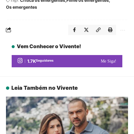
Critica os emergentes
Filme os emergentes
Tags:
Os emergentes
Vem Conhecer o Vivente!
1.7K
Seguidores
Me Siga!
Leia Também no Vivente