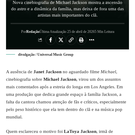
Nova cinebiografia de Michael Jackson mostra a ascensão
do astro e a dinâmica da família, mas deixa de fora uma das
artistas mais importantes do clã.
Por
Redação
Última Atualização 25 de abril de 2026
5 Min Leitura
divulgação / Universal Music Group
A ausência de
Janet Jackson
no aguardado filme
Michael
,
cinebiografia sobre
Michael Jackson
, virou um dos assuntos
mais comentados após a estreia do longa em Los Angeles. Em
uma produção que dedica grande espaço à família Jackson, a
falta da cantora chamou atenção de fãs e críticos, especialmente
pelo peso histórico que ela tem dentro do clã e na música pop
mundial.
Quem esclareceu o motivo foi
LaToya Jackson
, irmã de