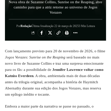
Nova obra de Suzanne Collins, Sunrise on the Reaping, abre
caminho para que a atriz retorne ao universo de Jogos
Vorazes
Por
Redação
Última Atualização 22 de março de 2025
3 Min Leitura
Com lançamento previsto para 20 de novembro de 2026, o filme
Jogos Vorazes: Sunrise on the Reaping
será baseado no mais
novo livro de Suzanne Collins e traz uma surpresa emocionante
para os fãs: a possibilidade de
Jennifer Lawrence voltar como
Katniss Everdeen
. A obra, ambientada mais de duas décadas
antes da trilogia original, acompanha a história de Haymitch
Abernathy durante sua edição dos Jogos Vorazes, mas reserva
um epílogo inédito e tocante.
Embora a maior parte da narrativa se passe no passado, o