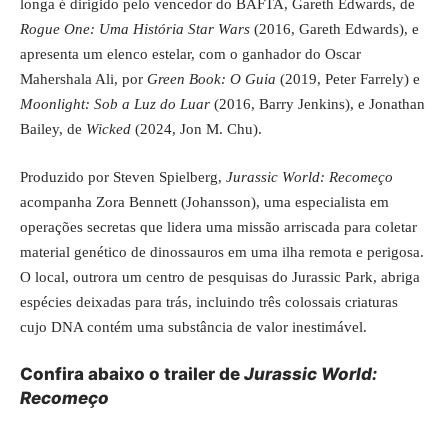
longa é dirigido pelo vencedor do BAFTA, Gareth Edwards, de
Rogue One: Uma História Star Wars
(2016, Gareth Edwards), e
apresenta um elenco estelar, com o ganhador do Oscar
Mahershala Ali, por
Green Book: O Guia
(2019, Peter Farrely) e
Moonlight: Sob a Luz do Luar
(2016, Barry Jenkins), e Jonathan
Bailey, de
Wicked
(2024, Jon M. Chu).
Produzido por Steven Spielberg,
Jurassic World: Recomeço
acompanha Zora Bennett (Johansson), uma especialista em
operações secretas que lidera uma missão arriscada para coletar
material genético de dinossauros em uma ilha remota e perigosa.
O local, outrora um centro de pesquisas do Jurassic Park, abriga
espécies deixadas para trás, incluindo três colossais criaturas
cujo DNA contém uma substância de valor inestimável.
Confira abaixo o trailer de
Jurassic World:
Recomeço