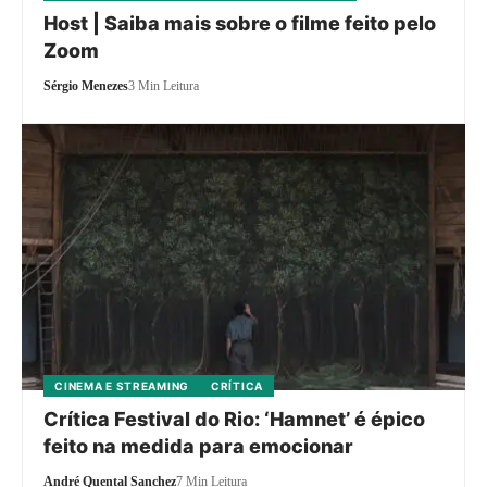
Host | Saiba mais sobre o filme feito pelo
Zoom
Sérgio Menezes
3 Min Leitura
CINEMA E STREAMING
CRÍTICA
Crítica Festival do Rio: ‘Hamnet’ é épico
feito na medida para emocionar
André Quental Sanchez
7 Min Leitura