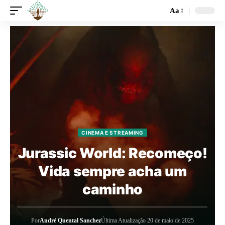
Aa
CINEMA E STREAMING
Jurassic World: Recomeço!
Vida sempre acha um
caminho
Por
André Quental Sanchez
Última Atualização 20 de maio de 2025