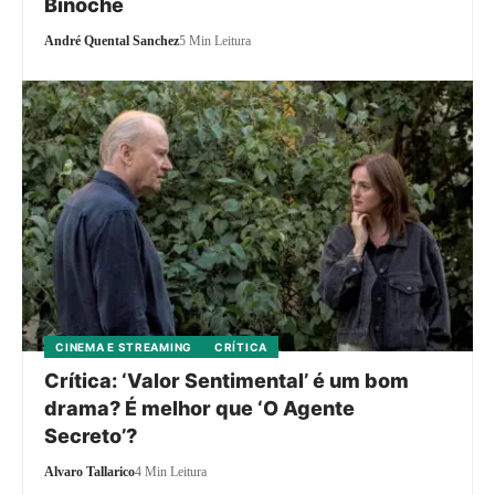
Binoche
André Quental Sanchez
5 Min Leitura
CINEMA E STREAMING
CRÍTICA
Crítica: ‘Valor Sentimental’ é um bom
drama? É melhor que ‘O Agente
Secreto’?
Alvaro Tallarico
4 Min Leitura