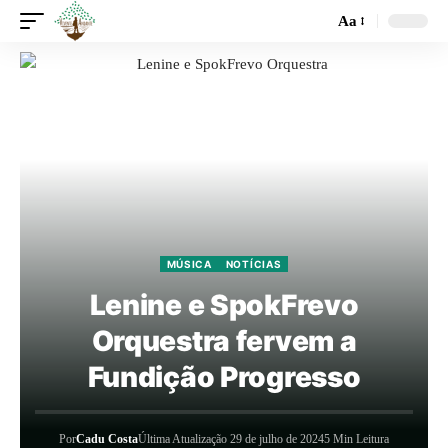
Aa
MÚSICA
NOTÍCIAS
Lenine e SpokFrevo
Orquestra fervem a
Fundição Progresso
Por
Cadu Costa
Última Atualização 29 de julho de 2024
5 Min Leitura