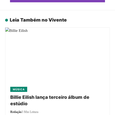
Leia Também no Vivente
MÚSICA
Billie Eilish lança terceiro álbum de
estúdio
Redação
3 Min Leitura