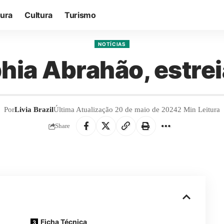
tura
Cultura
Turismo
NOTÍCIAS
ophia Abrahão, estre
Por
Livia Brazil
Última Atualização 20 de maio de 2024
2 Min Leitura
Share
Ficha Técnica