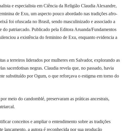
rnalista e especialista em Ciência da Religião Claudia Alexandre,
feminina de Exu, um aspecto pouco abordado nas tradições afro-
orixá foi ofuscada no Brasil, sendo masculinizado e associado a
 e do patriarcado. Publicado pela Editora Aruanda/Fundamentos
e silenciou a existência do feminino de Exu, enquanto evidencia a
as a terreiros liderados por mulheres em Salvador, explorando as
elas sacerdotisas negras. Claudia revela que, no passado, havia
ente substituído por Ogum, o que reforçava o estigma em torno do
por meio do candomblé, preservaram as práticas ancestrais,
triarcal.
ificar conceitos e ampliar o entendimento sobre as tradições
ste lançamento, a autora é reconhecida por sua produção