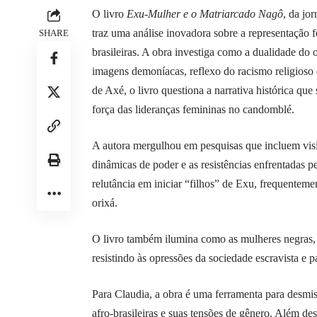
O livro
Exu-Mulher e o Matriarcado Nagô
, da jo
traz uma análise inovadora sobre a representação 
SHARE
brasileiras. A obra investiga como a dualidade do 
imagens demoníacas, reflexo do racismo religioso
de Axé, o livro questiona a narrativa histórica qu
força das lideranças femininas no candomblé.
A autora mergulhou em pesquisas que incluem visit
dinâmicas de poder e as resistências enfrentadas p
relutância em iniciar “filhos” de Exu, frequentem
orixá.
O livro também ilumina como as mulheres negras, 
resistindo às opressões da sociedade escravista e pa
Para Claudia, a obra é uma ferramenta para desmist
afro-brasileiras e suas tensões de gênero. Além de