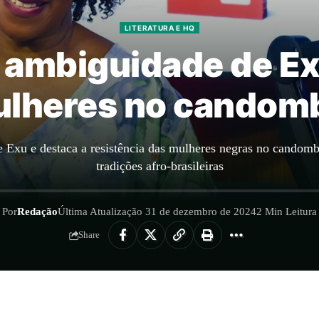
LITERATURA E HQ
a ambiguidade de Ex
lheres no candom
de Exu e destaca a resistência das mulheres negras no candom
tradições afro-brasileiras
Por
Redação
Última Atualização 31 de dezembro de 2024
2 Min Leitura
Share