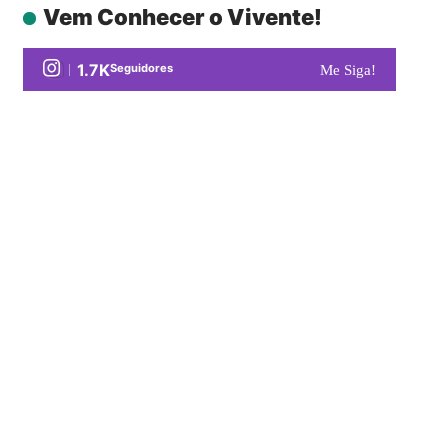
Vem Conhecer o Vivente!
1.7K
Seguidores
Me Siga!