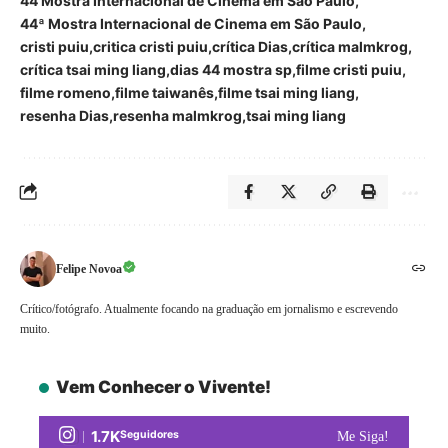
44 Mostra Internacional de Cinema em São Paulo
44ª Mostra Internacional de Cinema em São Paulo
cristi puiu
critica cristi puiu
crítica Dias
crítica malmkrog
crítica tsai ming liang
dias 44 mostra sp
filme cristi puiu
filme romeno
filme taiwanês
filme tsai ming liang
resenha Dias
resenha malmkrog
tsai ming liang
Felipe Novoa
Crítico/fotógrafo. Atualmente focando na graduação em jornalismo e escrevendo
muito.
Vem Conhecer o Vivente!
1.7K
Seguidores
Me Siga!