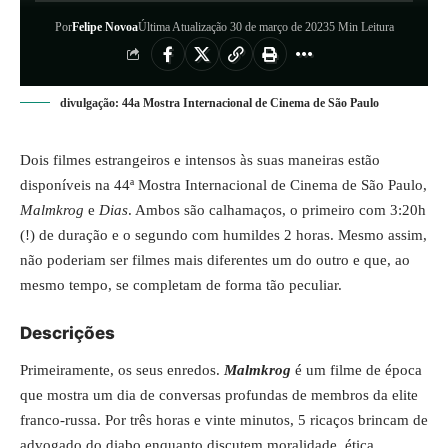
Por
Felipe Novoa
Última Atualização 30 de março de 2023
5 Min Leitura
divulgação: 44a Mostra Internacional de Cinema de São Paulo
Dois filmes estrangeiros e intensos às suas maneiras estão
disponíveis na
44ª Mostra Internacional de Cinema de São Paulo
,
Malmkrog
e
Dias
. Ambos são calhamaços, o primeiro com 3:20h
(!) de duração e o segundo com humildes 2 horas. Mesmo assim,
não poderiam ser filmes mais diferentes um do outro e que, ao
mesmo tempo, se completam de forma tão peculiar.
Descrições
Primeiramente, os seus enredos.
Malmkrog
é um filme de época
que mostra um dia de conversas profundas de membros da elite
franco-russa. Por três horas e vinte minutos, 5 ricaços brincam de
advogado do diabo enquanto discutem moralidade, ética,