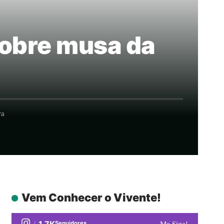
sobre musa da
ra
Vem Conhecer o Vivente!
1.7K
Seguidores
Me Siga!