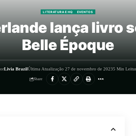
LITERATURA E HQ
EVENTOS
rlande lança livro 
Belle Époque
or
Livia Brazil
Última Atualização 27 de novembro de 2023
5 Min Leitu
Share