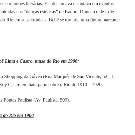
s e reuniões literárias. Ela declamava e cantava em eventos
piradas nas “danças estéticas” de Isadora Duncan e de Loïe
o do Rio em suas crônicas, Bebê se tornaria uma figura marcante
bê Lima e Castro, musa do Rio em 1900:
la do Shopping da Gávea (Rua Marquês de São Vicente, 52 – lj.
 Ruy Castro em bate-papo sobre o Rio de 1910 – 1920.
s Fontes Paulista (Av. Paulista, 509).
sa do Rio em 1900