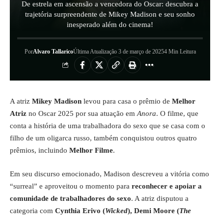
De estrela em ascensão a vencedora do Oscar: descubra a
trajetória surpreendente de Mikey Madison e seu sonho
inesperado além do cinema!
Por
Alvaro Tallarico
Última Atualização 3 de março de 2025
4 Min Leitura
A atriz
Mikey Madison
levou para casa o prêmio de
Melhor
Atriz
no Oscar 2025 por sua atuação em
Anora
. O filme, que
conta a história de uma trabalhadora do sexo que se casa com o
filho de um oligarca russo, também conquistou outros quatro
prêmios, incluindo
Melhor Filme
.
Em seu discurso emocionado, Madison descreveu a vitória como
“surreal” e aproveitou o momento para
reconhecer e apoiar a
comunidade de trabalhadores do sexo
. A atriz disputou a
categoria com
Cynthia Erivo (
Wicked
), Demi Moore (
The