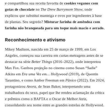
e compartilhou sua receita favorita de
cookies veganos com
gotas de chocolate
no
The Drew Barrymore Show
, onde
explicou que substitui manteiga e ovos por ingredientes à base
de plantas. Seu segredo?
Misturar farinha de amêndoa com
farinha não branqueada para um toque mais macio e aerado.
Reconhecimento e ativismo
Mikey Madison, nascida em 25 de março de 1999, em Los
Angeles, começou sua carreira em curtas-metragens antes de se
destacar na série
Better Things
(2016–2022), onde interpretou
Max Fox. Ganhou projeção no cinema como Susan “Sadie”
Atkins em
Era uma Vez em… Hollywood
(2019), de Quentin
Tarantino, e como Amber Freeman em
Pânico
(2022). Em 2024,
protagonizou
Anora
, de Sean Baker, interpretando uma
trabalhadora do sexo, papel que lhe rendeu aclamação da crítica
e prêmios como o BAFTA e o Oscar de Melhor Atriz,
consolidando seu nome entre as grandes estrelas de Hollywood.