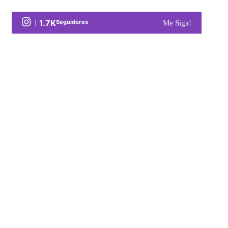
1.7K
Seguidores
Me Siga!