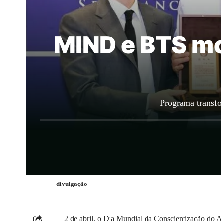
MIND e BTS mo
Programa transfo
divulgação
2 de abril, o Dia Mundial da Conscientização do 