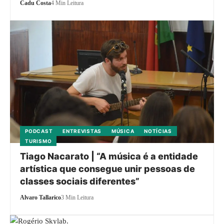
Cadu Costa
4 Min Leitura
PODCAST
ENTREVISTAS
MÚSICA
NOTÍCIAS
TURISMO
Tiago Nacarato | “A música é a entidade
artística que consegue unir pessoas de
classes sociais diferentes”
Alvaro Tallarico
3 Min Leitura