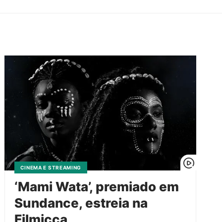
CINEMA E STREAMING
‘Mami Wata’, premiado em
Sundance, estreia na
Filmicca