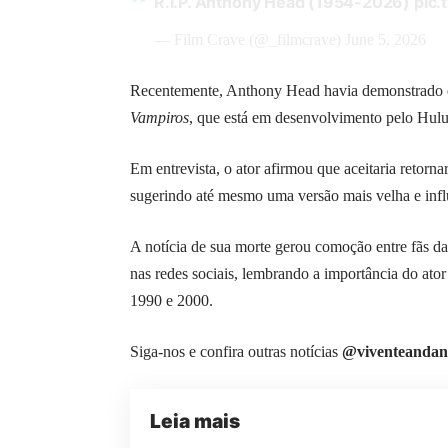
R.I.P. Anthony Head (1954-2026)
pic
— Film Crave (@_filmcrave)
June 5, 2026
Recentemente, Anthony Head havia demonstrado e
Vampiros
, que está em desenvolvimento pelo Hulu
Em entrevista, o ator afirmou que aceitaria retorn
sugerindo até mesmo uma versão mais velha e infl
A notícia de sua morte gerou comoção entre fãs da
nas redes sociais, lembrando a importância do ato
1990 e 2000.
Siga-nos e confira outras notícias
@viventeandan
Leia mais