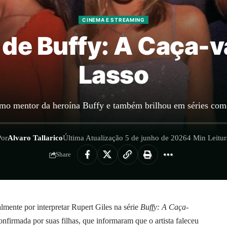
CINEMA E STREAMING
 de Buffy: A Caça-
Lasso
omo mentor da heroína Buffy e também brilhou em séries co
Por
Alvaro Tallarico
Última Atualização 5 de junho de 2026
4 Min Leitur
Share
mente por interpretar Rupert Giles na série
Buffy: A Caça-
onfirmada por suas filhas, que informaram que o artista faleceu