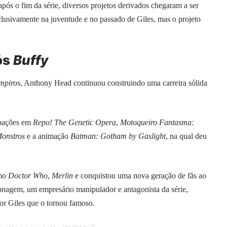
pós o fim da série, diversos projetos derivados chegaram a ser
xclusivamente na juventude e no passado de Giles, mas o projeto
ós
Buffy
mpiros
, Anthony Head continuou construindo uma carreira sólida
cipações em
Repo! The Genetic Opera
,
Motoqueiro Fantasma:
Monstros
e a animação
Batman: Gotham by Gaslight
, na qual deu
omo
Doctor Who
,
Merlin
e conquistou uma nova geração de fãs ao
onagem, um empresário manipulador e antagonista da série,
tor Giles que o tornou famoso.