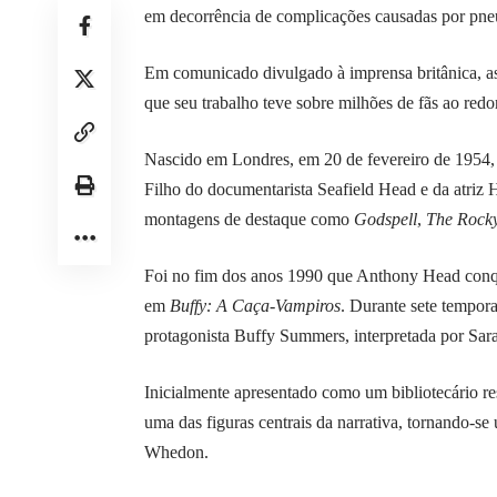
em decorrência de complicações causadas por pneu
Em comunicado divulgado à imprensa britânica, as 
que seu trabalho teve sobre milhões de fãs ao red
Nascido em Londres, em 20 de fevereiro de 1954, 
Filho do documentarista Seafield Head e da atriz H
montagens de destaque como
Godspell
,
The Rock
Foi no fim dos anos 1990 que Anthony Head conqui
em
Buffy: A Caça-Vampiros
. Durante sete tempor
protagonista Buffy Summers, interpretada por Sara
Inicialmente apresentado como um bibliotecário re
uma das figuras centrais da narrativa, tornando-s
Whedon.