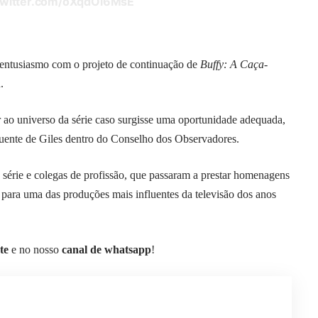
.twitter.com/oXqdOl6MsE
ntusiasmo com o projeto de continuação de
Buffy: A Caça-
.
ar ao universo da série caso surgisse uma oportunidade adequada,
uente de Giles dentro do Conselho dos Observadores.
 série e colegas de profissão, que passaram a prestar homenagens
r para uma das produções mais influentes da televisão dos anos
te
e no nosso
canal de whatsapp
!