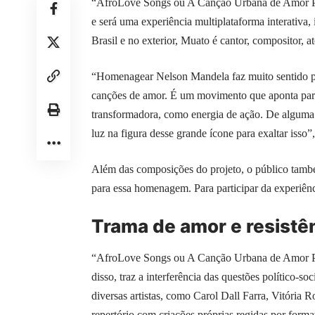
“AfroLove Songs ou A Canção Urbana de Amor Polí
e será uma experiência multiplataforma interativ
Brasil e no exterior, Muato é cantor, compositor, at
“Homenagear Nelson Mandela faz muito sentido par
canções de amor. É um movimento que aponta para
transformadora, como energia de ação. De alguma 
luz na figura desse grande ícone para exaltar isso”
Além das composições do projeto, o público també
para essa homenagem. Para participar da experiên
Trama de amor e resistê
“AfroLove Songs ou A Canção Urbana de Amor Polí
disso, traz a interferência das questões político-
diversas artistas, como Carol Dall Farra, Vitória R
repertório com criações próprias regidas por for