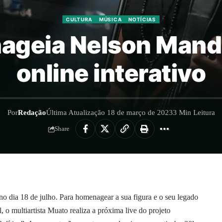
CULTURA
MÚSICA
NOTÍCIAS
ageia Nelson Mand
online interativo
Por
Redação
Última Atualização 18 de março de 2023
3 Min Leitura
Share
no dia 18 de julho. Para homenagear a sua figura e o seu legado
l, o multiartista Muato realiza a próxima live do projeto