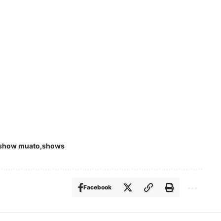
show muato
shows
Facebook