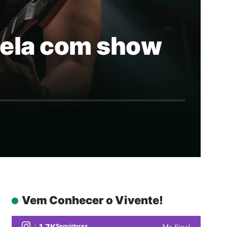
ela com show
Vem Conhecer o Vivente!
1.7K
Seguidores
Me Siga!