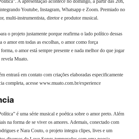
tica”. A apresentação acontece no domingo, a partir das 20h,
a, integrando Youtube, Instagram, Whatsapp e Zoom. Premiado no
or, multi-instrumentista, diretor e produtor musical.
a o projeto justamente porque reafirma o lado político dessas
 o amor em todas as escolhas, o amor como força
forma, o amor está sempre presente e nada melhor do que jogar
, revela Muato.
m entrará em contato com criações elaboradas especificamente
cia completa, acesse
www.muato.com.br/experience
ncia
tica” é uma série musical e poética sobre o amor preto. Além
sociais na forma de se viver os amores. Ademais, conectado com
odrigues e Nara Couto, o projeto integra clipes, lives e um
matos diversos de Love Songs temperados com uma poesia