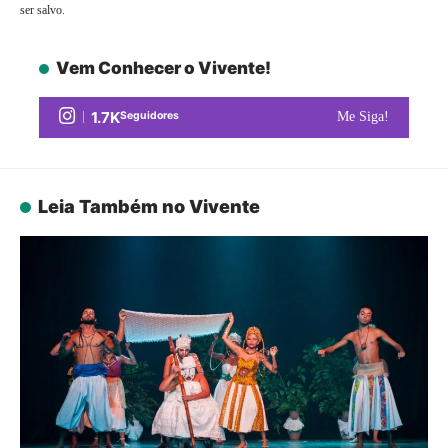
ser salvo.
Vem Conhecer o Vivente!
1.7K
Seguidores
Me Siga!
Leia Também no Vivente