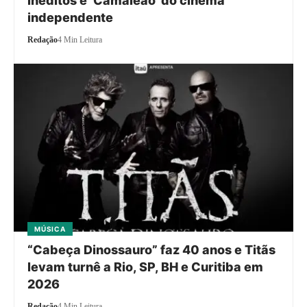
inéditos e ‘Camaleão’ do cinema
independente
Redação
4 Min Leitura
MÚSICA
“Cabeça Dinossauro” faz 40 anos e Titãs
levam turnê a Rio, SP, BH e Curitiba em
2026
Redação
4 Min Leitura