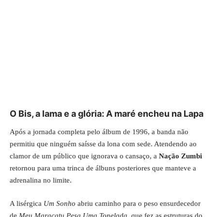
O Bis, a lama e a glória: A maré encheu na Lapa
Após a jornada completa pelo álbum de 1996, a banda não
permitiu que ninguém saísse da lona com sede. Atendendo ao
clamor de um público que ignorava o cansaço, a
Nação Zumbi
retornou para uma trinca de álbuns posteriores que manteve a
adrenalina no limite.
A lisérgica
Um Sonho
abriu caminho para o peso ensurdecedor
de
Meu Maracatu Pesa Uma Tonelada
, que fez as estruturas do