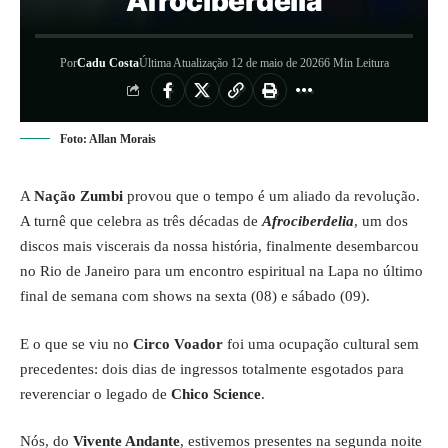
Afrociberdelia
Por
Cadu Costa
Última Atualização 12 de maio de 2026
6 Min Leitura
Foto: Allan Morais
A
Nação Zumbi
provou que o tempo é um aliado da revolução.
A turnê que celebra as três décadas de
Afrociberdelia
, um dos
discos mais viscerais da nossa história, finalmente desembarcou
no Rio de Janeiro para um encontro espiritual na Lapa no último
final de semana com shows na sexta (08) e sábado (09).
E o que se viu no
Circo Voador
foi uma ocupação cultural sem
precedentes: dois dias de ingressos totalmente esgotados para
reverenciar o legado de
Chico Science
.
Nós, do
Vivente Andante
, estivemos presentes na segunda noite