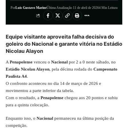
Por
Luis Gustavo Marine
Última Atualização 11 de abril de 2026
4 Min Leitura
Equipe visitante aproveita falha decisiva do
goleiro do Nacional e garante vitória no Estádio
Nicolau Alayon
A
Penapolense
venceu o
Nacional
por 2 a 0 neste sábado, no
Estádio Nicolau Alayon
, pela décima rodada do
Campeonato
Paulista A4
.
O confronto aconteceu no dia 14 de março de 2026 e
movimentou a parte inferior da tabela.
Com o resultado, a
Penapolense
chegou aos 20 pontos e subiu
para a quinta colocação.
Enquanto isso, o
Nacional
permaneceu na última posição da
competição.