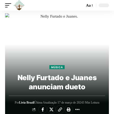
Aa
MÚSICA
Nelly Furtado e Juanes
anunciam dueto
Por
Livia Brazil
Última Atualização 17 de março de 2024
3 Min Leitura