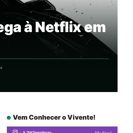
ga à Netflix em
ra
Vem Conhecer o Vivente!
1.7K
Seguidores
Me Siga!