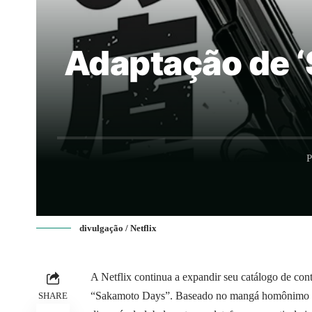
Adaptação de ‘
P
divulgação / Netflix
A Netflix continua a expandir seu catálogo de co
“Sakamoto Days”. Baseado no mangá homônimo de 
SHARE