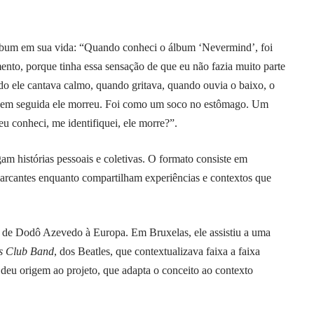
lbum em sua vida: “Quando conheci o álbum ‘Nevermind’, foi
to, porque tinha essa sensação de que eu não fazia muito parte
o ele cantava calmo, quando gritava, quando ouvia o baixo, o
go em seguida ele morreu. Foi como um soco no estômago. Um
eu conheci, me identifiquei, ele morre?”.
am histórias pessoais e coletivas. O formato consiste em
arcantes enquanto compartilham experiências e contextos que
 de Dodô Azevedo à Europa. Em Bruxelas, ele assistiu a uma
ts Club Band
, dos Beatles, que contextualizava faixa a faixa
 deu origem ao projeto, que adapta o conceito ao contexto