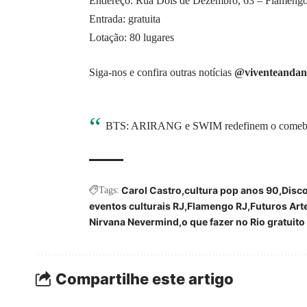
Endereço: Rua Dois de Dezembro, 63 – Flamengo,
Entrada: gratuita
Lotação: 80 lugares
Siga-nos e confira outras notícias
@viventeandan
BTS: ARIRANG e SWIM redefinem o comeback
Carol Castro
cultura pop anos 90
Disc
Tags:
eventos culturais RJ
Flamengo RJ
Futuros Art
Nirvana Nevermind
o que fazer no Rio gratuito
Compartilhe este artigo