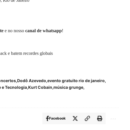
 Rio de Janeiro
te
e no nosso
canal de whatsapp
!
 e batem recordes globais
oncertos
Dodô Azevedo
evento gratuito rio de janeiro
e e Tecnologia
Kurt Cobain
música grunge
Facebook