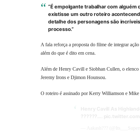
“É empolgante trabalhar com alguém 
existisse um outro roteiro acontecendo
detalhe dos personagens são incrívei
processo.”
A fala reforça a proposta do filme de integrar açã
além do que é dito em cena.
Além de Henry Cavill e Siobhan Cullen, o elenco
Jeremy Irons e Djimon Hounsou.
O roteiro é assinado por Kerry Williamson e Mi
Henry Cavill As Highland
??????….
pic.twitter.c
— Aakash??? (@Its___Supe