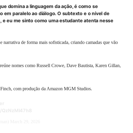
que domina a linguagem da ação, é como se
 em paralelo ao diálogo. O subtexto e o nível de
s, e eu me sinto como uma estudante atenta nesse
o e narrativa de forma mais sofisticada, criando camadas que vão
 reúne nomes como Russell Crowe, Dave Bautista, Karen Gillan,
ke Finch, com produção da Amazon MGM Studios.
er
om/QzNzMI47h8
rman)
March 29, 2026