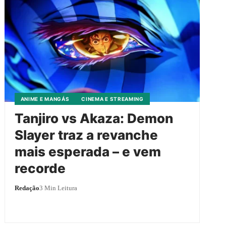
ANIME E MANGÁS
CINEMA E STREAMING
Tanjiro vs Akaza: Demon
Slayer traz a revanche
mais esperada – e vem
recorde
Redação
3 Min Leitura