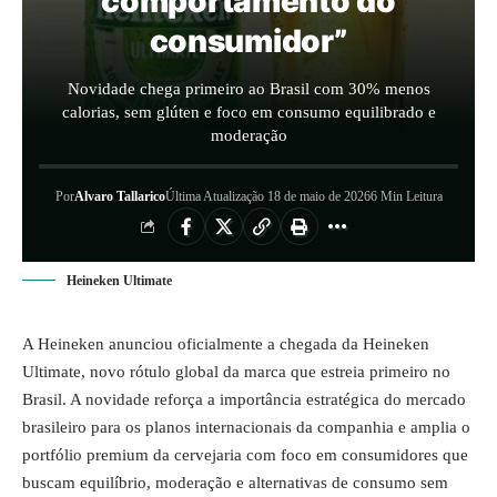
comportamento do
consumidor”
Novidade chega primeiro ao Brasil com 30% menos
calorias, sem glúten e foco em consumo equilibrado e
moderação
Por
Alvaro Tallarico
Última Atualização 18 de maio de 2026
6 Min Leitura
Heineken Ultimate
A
Heineken
anunciou oficialmente a chegada da Heineken
Ultimate, novo rótulo global da marca que estreia primeiro no
Brasil. A novidade reforça a importância estratégica do mercado
brasileiro para os planos internacionais da companhia e amplia o
portfólio premium da cervejaria com foco em consumidores que
buscam equilíbrio, moderação e alternativas de consumo sem