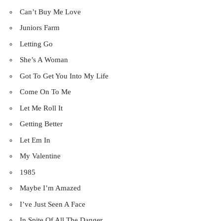
Can’t Buy Me Love
Juniors Farm
Letting Go
She’s A Woman
Got To Get You Into My Life
Come On To Me
Let Me Roll It
Getting Better
Let Em In
My Valentine
1985
Maybe I’m Amazed
I’ve Just Seen A Face
In Spite Of All The Danger